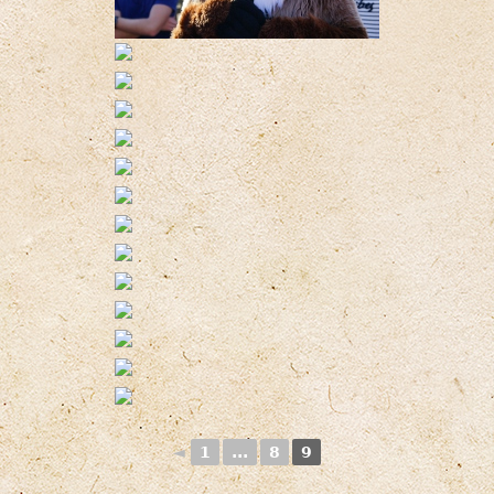
◄
1
...
8
9